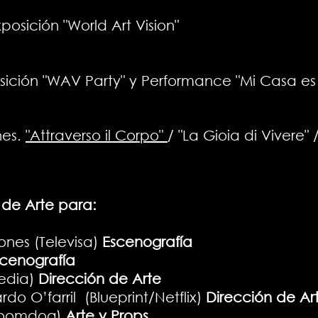
xposición "World Art Vision"
sición "WAV Party" y Performance "Mi Casa es
nes.
"Attraverso il Corpo"
/ "La Gioia di Vivere" 
 de Arte para:
nes (Televisa)
Escenografía
scenografía
media)
Dirección de Arte
o O’farril (Blueprint/Netflix)
Dirección de Ar
Boomdog)
Arte y Props