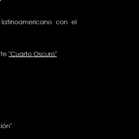
 latinoamericano con el
rte
"Cuarto Oscuro"
ión"