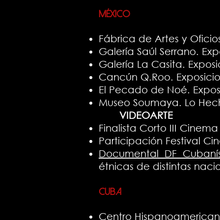
México
Fábrica de Artes y Ofici
Galería Saúl Serrano. Exp
Galería La Casita. Exposi
Cancún Q.Roo. Exposici
El Pecado de Noé. Exposi
Museo Soumaya. Lo Hech
VIDEOARTE
Finalista Corto III Cinem
Participación Festival C
Documental DF Cubaní
étnicas de distintas nac
Cuba
Centro Hispanoamericano