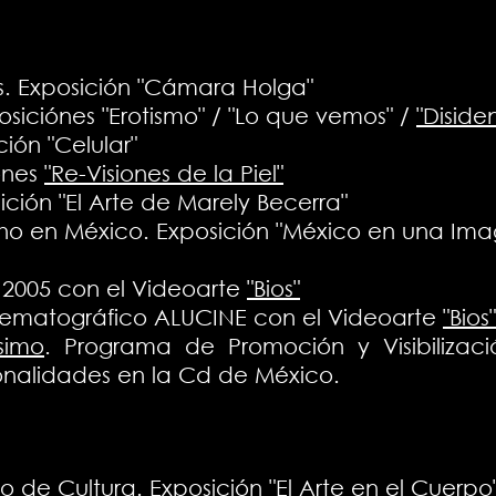
os. Exposición "Cámara Holga"
osiciónes "Erotismo" / "Lo que vemos" /
"Diside
ción "Celular"
ones
"Re-Visiones de la Piel"
ción "El Arte de Marely Becerra"
o en México. Exposición "México en una Ima
a 2005 con el Videoarte
"Bios"
inematográfico ALUCINE con el Videoarte
"Bios"
simo
. Programa de Promoción y Visibiliza
ionalidades en la Cd de México.
 de Cultura. Exposición
"El Arte en el Cuerpo