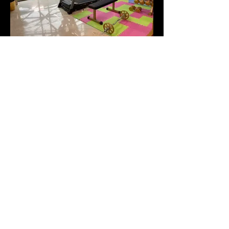
Reality Show
Año de lanzamiento: 2021
Para: Casa Productora 51 Minds
Servicios realizados:
HOME
Portafolio
. Dirección de arte