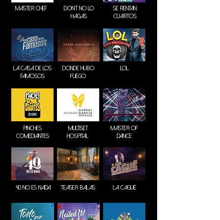
Master Chef
don´t no lo
Se rentan
hagas
cuartos
la casa de los
donde hubo
lol
famosos
fuego
pinches
multiset
MASTER OF
comediantes
hospital
DANCE
40 NO ES NADA
TEASER BALAS
LA CAGUÉ