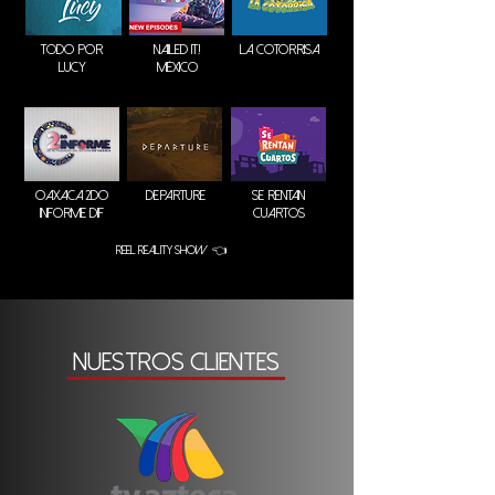
TODO POR
NAILED IT!
LA COTORRISA
LUCY
MÉXICO
OAXACA 2DO
DEPARTURE
SE RENTAN
INFORME DIF
CUARTOS
REEL REALITY SHOW 👈
NUESTROS CLIENTES